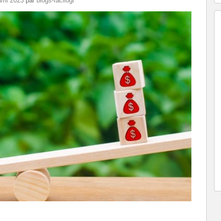
vril 2023
par
blogs-facilogi