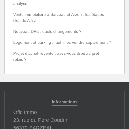
analyse !
Vente immobilière à Sarzeau et Arzon : les étapes
clés de A à Z
Nouveau DPE : quels changements ?
Logement et parking : faut-il les vendre séparément ?
Projet d’achat-revente : avez-vous droit au prêt
relais ?
Informations
Ofic Immo
23, rue du Père Coudrin
56370 SARZEAU