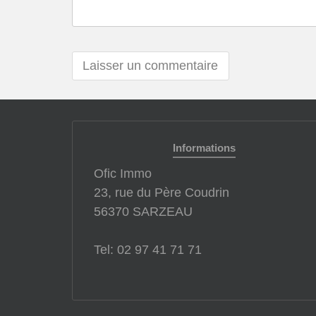
Informations
Ofic Immo
23, rue du Père Coudrin
56370 SARZEAU
Tel: 02 97 41 71 71