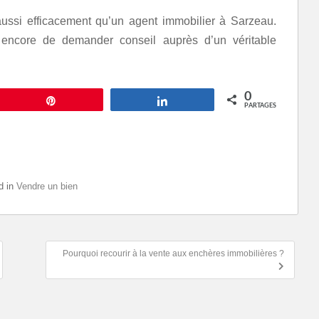
ussi efficacement qu’un agent immobilier à Sarzeau.
 encore de demander conseil auprès d’un véritable
0
Épingle
Partagez
PARTAGES
d in
Vendre un bien
Pourquoi recourir à la vente aux enchères immobilières ?