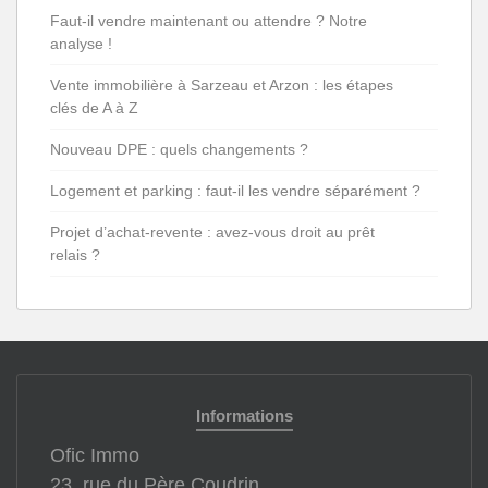
Faut-il vendre maintenant ou attendre ? Notre
analyse !
Vente immobilière à Sarzeau et Arzon : les étapes
clés de A à Z
Nouveau DPE : quels changements ?
Logement et parking : faut-il les vendre séparément ?
Projet d’achat-revente : avez-vous droit au prêt
relais ?
Informations
Ofic Immo
23, rue du Père Coudrin